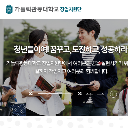
창업지원단
안정적인 창업을 위한 맞춤형 지원을
창업의 첫걸음, 창업지원단과 함께하세요
청년들이여! 꿈꾸고, 도전하고, 성공하라
제공합니다.
가톨릭관동대학교 창업지원단에서 여러분의 꿈을 실현시키기 
청년창업 육성과 대학 기술을 활용한 창업지원을 통해 미래가
가톨릭관동대학교 창업지원단은 청년들의 안정적인 창업을 위
디자인하는 가톨릭관동대학교 창업지원단입니다.
끝까지 책임지고 여러분과 함께합니다.
맞춤형 지원에 힘을쓰고 있습니다.
2
3